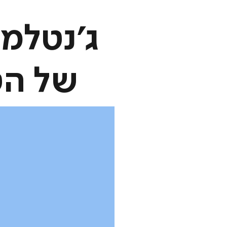
ג׳נטלמן
של הט