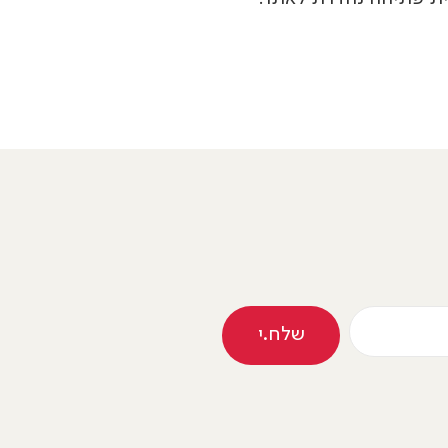
שלח.י