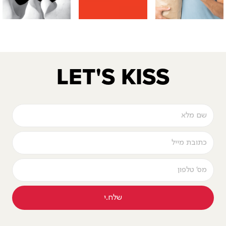
LET'S KISS
שלח.י